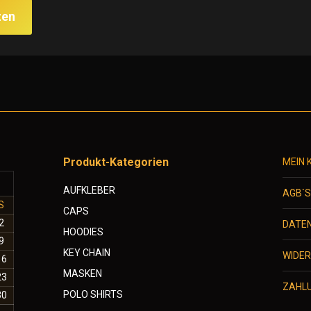
zen
Produkt-Kategorien
MEIN 
AUFKLEBER
AGB`
S
CAPS
2
DATE
HOODIES
9
KEY CHAIN
WIDE
16
MASKEN
23
ZAHL
POLO SHIRTS
30