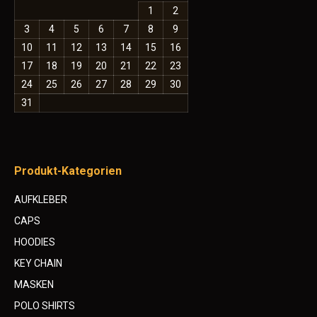
auf
1
2
der
3
4
5
6
7
8
9
Produktseite
10
11
12
13
14
15
16
gewählt
17
18
19
20
21
22
23
werden
24
25
26
27
28
29
30
31
Produkt-Kategorien
AUFKLEBER
CAPS
HOODIES
KEY CHAIN
MASKEN
POLO SHIRTS