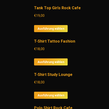
Produkt
Tank Top Girls Rock Cafe
weist
mehrere
€
19,00
Varianten
auf.
Dieses
Ausführung wählen
Die
Produkt
Optionen
T-Shirt Tattoo Fashion
weist
können
mehrere
€
18,00
auf
Varianten
der
auf.
Dieses
Ausführung wählen
Produktseite
Die
Produkt
gewählt
Optionen
T-Shirt Study Lounge
weist
werden
können
mehrere
€
18,00
auf
Varianten
der
auf.
Dieses
Ausführung wählen
Produktseite
Die
Produkt
gewählt
Optionen
Polo Shirt Rock Cafe
weist