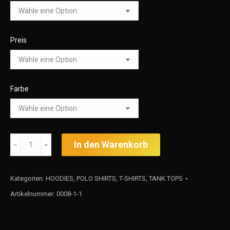
Preis
Farbe
Model
In den Warenkorb
﹣
﹢
Biggest
Tattoo
Kategorien:
HOODIES
,
POLO SHIRTS
,
T-SHIRTS
,
TANK TOPS
Chain
Artikelnummer:
0008-1-1
Menge