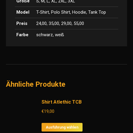
Größe
S, M, L, XL, 2XL, 3XL
Model
T-Shirt, Polo Shirt, Hoodie, Tank Top
Preis
24,00, 35,00, 29,00, 55,00
Farbe
schwarz, weiß
Ähnliche Produkte
Shirt Atlethic TCB
€
19,00
Dieses
Ausführung wählen